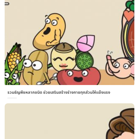
รวมธัญพืชหลากชนิด ช่วยเสริมสร้างร่างกายทุกส่วนให้แข็งแรง